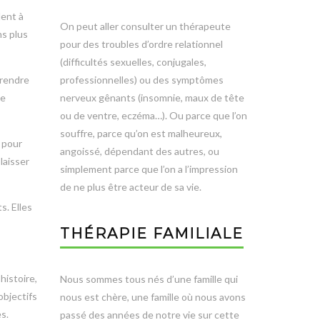
dent à
On peut aller consulter un thérapeute
ns plus
pour des troubles d’ordre relationnel
(difficultés sexuelles, conjugales,
prendre
professionnelles) ou des symptômes
ne
nerveux gênants (insomnie, maux de tête
ou de ventre, eczéma…). Ou parce que l’on
souffre, parce qu’on est malheureux,
s pour
angoissé, dépendant des autres, ou
laisser
simplement parce que l’on a l’impression
de ne plus être acteur de sa vie.
. Elles
THÉRAPIE FAMILIALE
istoire,
Nous sommes tous nés d’une famille qui
objectifs
nous est chère, une famille où nous avons
s.
passé des années de notre vie sur cette