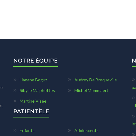
NOTRE ÉQUIPE
N
Hanane Boguz
Audrey De Broqueville
le
pa
Sibylle Malphettes
Michel Mommaert
Martine Visée
at
– 
PATIENTÈLE
le
Enfants
Adolescents