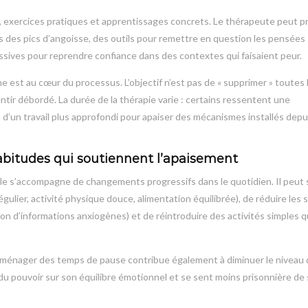
, exercices pratiques et apprentissages concrets. Le thérapeute peut p
rs des pics d’angoisse, des outils pour remettre en question les pensées
sives pour reprendre confiance dans des contextes qui faisaient peur.
ne est au cœur du processus. L’objectif n’est pas de « supprimer » toutes 
ntir débordé. La durée de la thérapie varie : certains ressentent une
d’un travail plus approfondi pour apaiser des mécanismes installés depu
abitudes qui soutiennent l’apaisement
elle s’accompagne de changements progressifs dans le quotidien. Il peut s
gulier, activité physique douce, alimentation équilibrée), de réduire les
n d’informations anxiogènes) et de réintroduire des activités simples q
 se ménager des temps de pause contribue également à diminuer le niveau
 du pouvoir sur son équilibre émotionnel et se sent moins prisonnière de