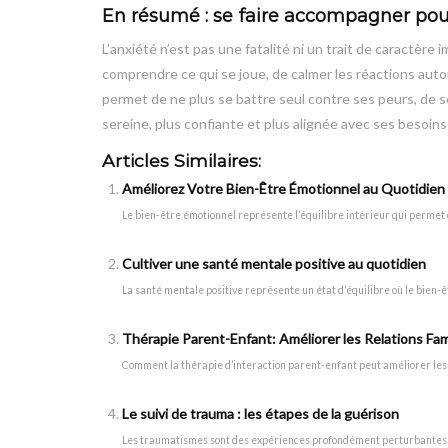
En résumé : se faire accompagner pour 
L’anxiété n’est pas une fatalité ni un trait de caractère
comprendre ce qui se joue, de calmer les réactions aut
permet de ne plus se battre seul contre ses peurs, de s
sereine, plus confiante et plus alignée avec ses besoin
Articles Similaires:
Améliorez Votre Bien-Être Émotionnel au Quotidien 
Le bien-être émotionnel représente l’équilibre intérieur qui permet de f
Cultiver une santé mentale positive au quotidien
La santé mentale positive représente un état d’équilibre où le bien-êt
Thérapie Parent-Enfant: Améliorer les Relations Fami
Comment la thérapie d’interaction parent-enfant peut améliorer les re
Le suivi de trauma : les étapes de la guérison
Les traumatismes sont des expériences profondément perturbantes qui 