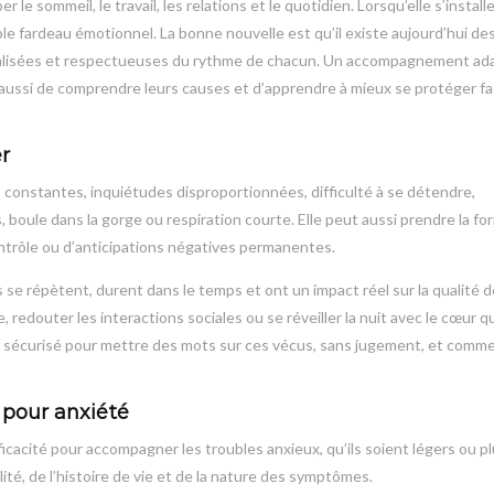
e sommeil, le travail, les relations et le quotidien. Lorsqu’elle s’installe,
able fardeau émotionnel. La bonne nouvelle est qu’il existe aujourd’hui de
nnalisées et respectueuses du rythme de chacun. Un accompagnement ad
ussi de comprendre leurs causes et d’apprendre à mieux se protéger fa
r
s constantes, inquiétudes disproportionnées, difficulté à se détendre,
boule dans la gorge ou respiration courte. Elle peut aussi prendre la fo
ontrôle ou d’anticipations négatives permanentes.
se répètent, durent dans le temps et ont un impact réel sur la qualité de
, redouter les interactions sociales ou se réveiller la nuit avec le cœur q
ace sécurisé pour mettre des mots sur ces vécus, sans jugement, et comm
 pour anxiété
cacité pour accompagner les troubles anxieux, qu’ils soient légers ou p
ité, de l’histoire de vie et de la nature des symptômes.