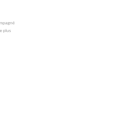
compagné
e plus