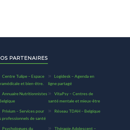
OS PARTENAIRES
Centre Tulipe – Espace
Logidesk – Agenda en
ramédicale et bien-être.
ligne partagé
Annuaire Nutritionnistes
VitaPsy – Centres de
Belgique
santé mentale et mieux-être
Privium – Services pour
Réseau TDAH – Belgique
s professionnels de santé
Psychologues du
Thérapie Adolescent –