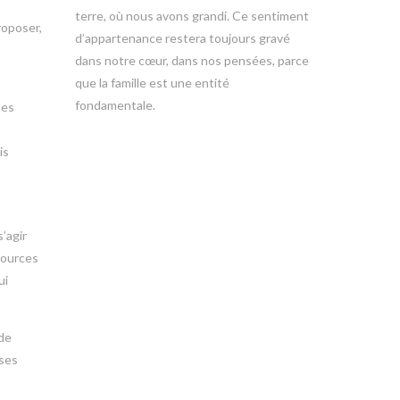
terre, où nous avons grandi. Ce sentiment
roposer,
d’appartenance restera toujours gravé
dans notre cœur, dans nos pensées, parce
que la famille est une entité
fondamentale.
les
is
’agir
 sources
ui
 de
 ses