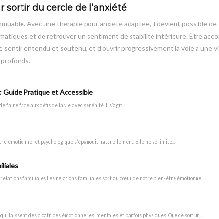
sortir du cercle de l’anxiété
 immuable. Avec une thérapie pour anxiété adaptée, il devient possible de
omatiques et de retrouver un sentiment de stabilité intérieure. Être ac
e sentir entendu et soutenu, et d’ouvrir progressivement la voie à une vi
s profonds.
: Guide Pratique et Accessible
aire face aux défis de la vie avec sérénité. Il s’agit...
re émotionnel et psychologique s’épanouit naturellement. Elle ne se limite...
liales
lations familiales Les relations familiales sont au cœur de notre bien-être émotionnel....
laissent des cicatrices émotionnelles, mentales et parfois physiques. Que ce soit un...