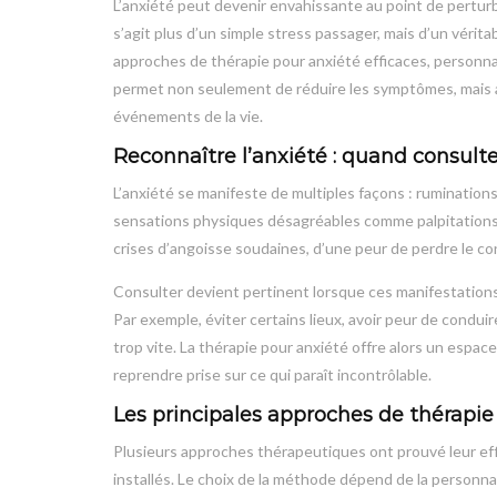
L’anxiété peut devenir envahissante au point de perturber l
s’agit plus d’un simple stress passager, mais d’un vérit
approches de thérapie pour anxiété efficaces, perso
permet non seulement de réduire les symptômes, mais a
événements de la vie.
Reconnaître l’anxiété : quand consulte
L’anxiété se manifeste de multiples façons : rumination
sensations physiques désagréables comme palpitations, 
crises d’angoisse soudaines, d’une peur de perdre le c
Consulter devient pertinent lorsque ces manifestations 
Par exemple, éviter certains lieux, avoir peur de conduire
trop vite. La thérapie pour anxiété offre alors un esp
reprendre prise sur ce qui paraît incontrôlable.
Les principales approches de thérapie
Plusieurs approches thérapeutiques ont prouvé leur effi
installés. Le choix de la méthode dépend de la personnal