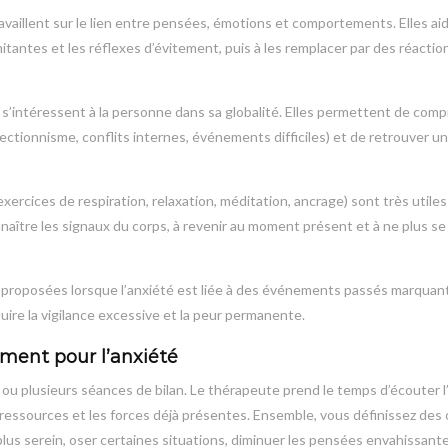
availlent sur le lien entre pensées, émotions et comportements. Elles ai
itantes et les réflexes d’évitement, puis à les remplacer par des réactio
s’intéressent à la personne dans sa globalité. Elles permettent de com
fectionnisme, conflits internes, événements difficiles) et de retrouver u
exercices de respiration, relaxation, méditation, ancrage) sont très utile
aître les signaux du corps, à revenir au moment présent et à ne plus se 
proposées lorsque l’anxiété est liée à des événements passés marquants
uire la vigilance excessive et la peur permanente.
ent pour l’anxiété
lusieurs séances de bilan. Le thérapeute prend le temps d’écouter l’h
es ressources et les forces déjà présentes. Ensemble, vous définissez des 
 plus serein, oser certaines situations, diminuer les pensées envahissante