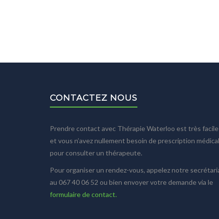
CONTACTEZ NOUS
Prendre contact avec Thérapie Waterloo est très facile
et vous n’avez nullement besoin de prescription médica
pour consulter un thérapeute.
Pour organiser un rendez-vous, appelez notre secrétari
au 067 40 06 52 ou bien envoyer votre demande via le
formulaire de contact.