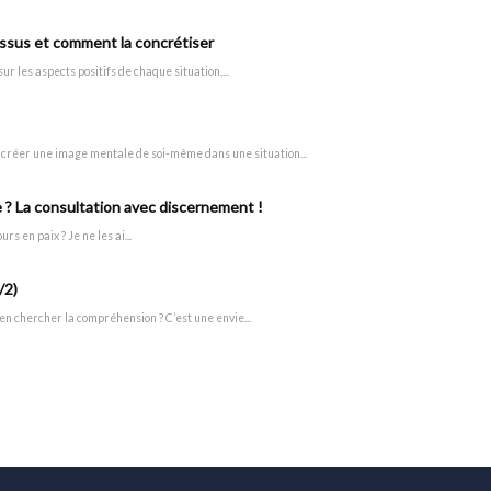
cessus et comment la concrétiser
ur les aspects positifs de chaque situation,...
e créer une image mentale de soi-même dans une situation...
e ? La consultation avec discernement !
s en paix ? Je ne les ai...
/2)
d’en chercher la compréhension ? C’est une envie...