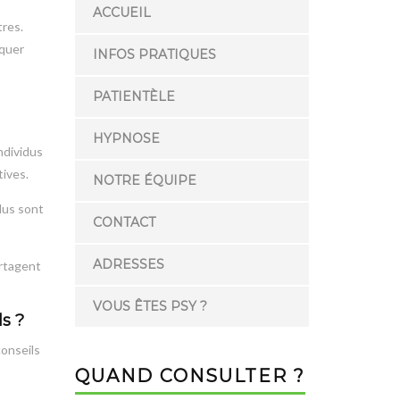
s
ACCUEIL
tres.
iquer
INFOS PRATIQUES
PATIENTÈLE
HYPNOSE
ndividus
tives.
NOTRE ÉQUIPE
dus sont
CONTACT
ADRESSES
artagent
VOUS ÊTES PSY ?
s ?
conseils
QUAND CONSULTER ?