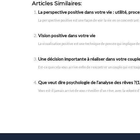
Articles Similaires:
La perspective positive dans votre vie : utilité, pro
La perspective positive est une façon de voir la vie en se concentrant s
Vision positive dans votre vie
La visualisation positive est une technique de pensée qui implique d
Une décision importante à réaliser dans votre coupl
Est-ce que cela vous arrive enfin de rencontrer un couple qui est toujour
Que veut dire psychologie de l’analyse des rêves ?(1
Vous est-il jamais arrivé de vous réveiller d’un rêve, avec la volonté 