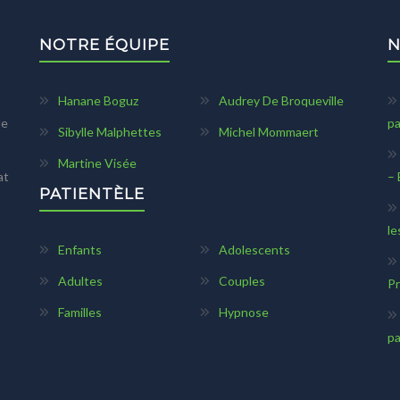
NOTRE ÉQUIPE
N
Hanane Boguz
Audrey De Broqueville
le
pa
Sibylle Malphettes
Michel Mommaert
Martine Visée
at
– 
PATIENTÈLE
le
Enfants
Adolescents
Adultes
Couples
Pr
Familles
Hypnose
pa