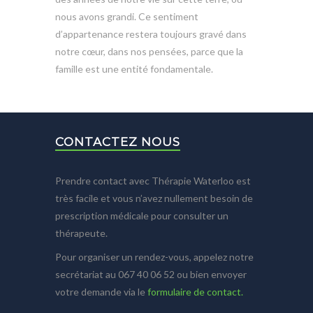
nous avons grandi. Ce sentiment
d’appartenance restera toujours gravé dans
notre cœur, dans nos pensées, parce que la
famille est une entité fondamentale.
CONTACTEZ NOUS
Prendre contact avec Thérapie Waterloo est
très facile et vous n’avez nullement besoin de
prescription médicale pour consulter un
thérapeute.
Pour organiser un rendez-vous, appelez notre
secrétariat au 067 40 06 52 ou bien envoyer
votre demande via le
formulaire de contact.